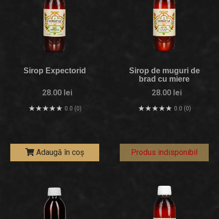
Sirop Expectorid
Sirop de muguri de
brad cu miere
28.00 lei
28.00 lei
0.0 (0)
0.0 (0)
Adaugă în coș
Produs indisponibil