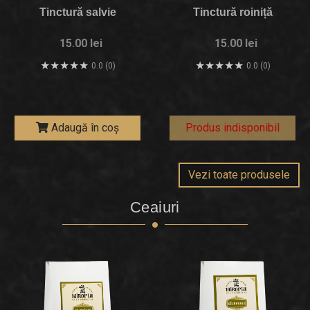
Tinctură salvie
Tinctură roiniță
15.00 lei
15.00 lei
0.0 (0)
0.0 (0)
Adaugă în coș
Produs indisponibil
Vezi toate produsele
Ceaiuri