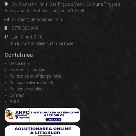
Str. Mănăstirii, Nr. 1, Sat Tîrgșoru Vechi, Comuna Tîrgșoru
Vechi, Județul Prahova, cod poștal 107590
contact@delamanastire.ro
0778 325 949
Luni-Vineri: 9-18
Nu lucrăm în zilele cu Cruce roșie
Contul meu
Despre noi
Termeni și condiții
Politica de confidențialitate
Politica de livrare și retur
Politica de cookies
Contact
ANPC