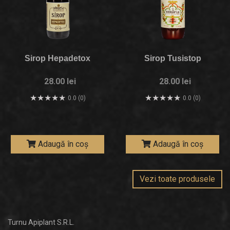
Sirop Hepadetox
Sirop Tusistop
28.00 lei
28.00 lei
0.0 (0)
0.0 (0)
Adaugă în coș
Adaugă în coș
Vezi toate produsele
Turnu Apiplant S.R.L.