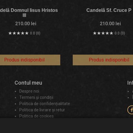
delă Domnul Iisus Hristos
Candelă Sf. Cruce P
III
210.00 lei
210.00 lei
0.0 (0)
0.0 (0)
Produs indisponibil
Produs indisponibil
Contul meu
In
Despre noi
Termeni și condiții
Politica de confidențialitate
Politica de livrare și retur
Politica de cookies
Contact
ANPC