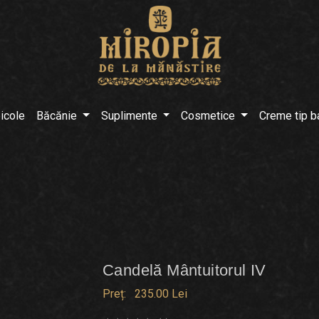
icole
Băcănie
Suplimente
Cosmetice
Creme tip 
Candelă Mântuitorul IV
Preț:
235.00 Lei