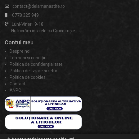
contact@delamanastire.ro
0778 325 949
Luni-Vineri: 9-18
Nu lucrăm în zilele cu Cruce roșie
Contul meu
Despre noi
Termeni și condiții
Politica de confidențialitate
Politica de livrare și retur
Politica de cookies
Contact
ANPC