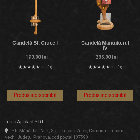
Candelă Sf. Cruce I
Candelă Mântuitorul
IV
190.00 lei
235.00 lei
0.0 (0)
0.0 (0)
Produs indisponibil
Produs indisponibil
Turnu Apiplant S.R.L.
Str. Mănăstirii, Nr. 1, Sat Tîrgșoru Vechi, Comuna Tîrgșoru
Vechi, Județul Prahova, cod poștal 107590