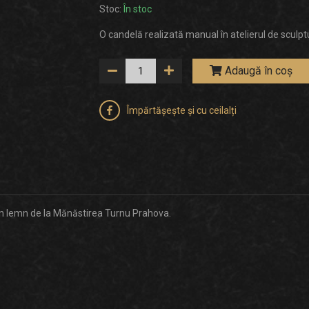
Stoc:
În stoc
O candelă realizată manual în atelierul de sculp
Adaugă în coș
Împărtășește și cu ceilalți
 în lemn de la Mănăstirea Turnu Prahova.