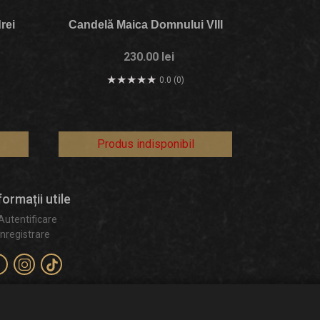
rei
Candelă Maica Domnului VIII
230.00 lei
0.0 (0)
Produs indisponibil
formații utile
Autentificare
Înregistrare