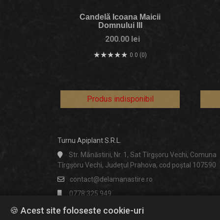
Candelă Icoana Maicii
Domnului III
200.00 lei
0.0 (0)
Produs indisponibil
Turnu Apiplant S.R.L.
Str. Mănăstirii, Nr. 1, Sat Tîrgșoru Vechi, Comuna
Tîrgșoru Vechi, Județul Prahova, cod poștal 107590
contact@delamanastire.ro
0778 325 949
Luni-Vineri: 9-18
🍪 Acest site foloseste cookie-uri
Nu lucrăm în zilele cu Cruce roșie