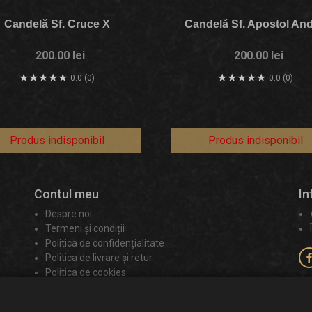
Candelă Sf. Cruce X
Candelă Sf. Apostol And
200.00 lei
200.00 lei
0.0 (0)
0.0 (0)
Produs indisponibil
Produs indisponibil
Contul meu
In
Despre noi
Termeni și condiții
Politica de confidențialitate
Politica de livrare și retur
Politica de cookies
Contact
ANPC