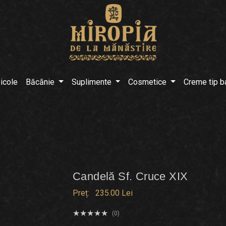
icole
Băcănie
Suplimente
Cosmetice
Creme tip 
Candelă Sf. Cruce XIX
Preț:
235.00 Lei
(0)