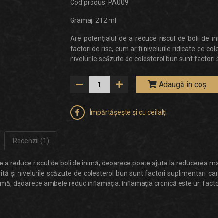
Cod produs: PA009
Gramaj: 212 ml
Are potențialul de a reduce riscul de boli de 
factori de risc, cum ar fi nivelurile ridicate de col
nivelurile scăzute de colesterol bun sunt factori 
Adaugă în coș
Împărtășește și cu ceilalți
Recenzii (1)
a reduce riscul de boli de inimă, deoarece poate ajuta la reducerea mai m
rită și nivelurile scăzute de colesterol bun sunt factori suplimentari ca
nimă, deoarece ambele reduc inflamația. Inflamația cronică este un facto