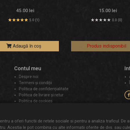
45.00 lei
15.00 lei
5.0 (1)
0.0 (0)
Adaugă în coș
Produs indisponibil
Contul meu
In
Despre noi
Termeni și condiții
Politica de confidențialitate
Politica de livrare și retur
Politica de cookies
Contact
ANPC
ntru a oferi functii de retele sociale si pentru a analiza traficul. De 
tru. Acestia le pot combina cu alte informatii oferite de dvs. sau culese